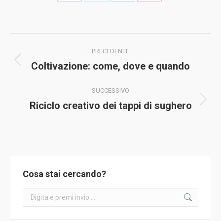
Condividi
Condividi
Condividi
Condividi
su
su
su
su
Facebook
X
LinkedIn
Pinterest
Naviga
PRECEDENTE
tra
Coltivazione: come, dove e quando
Post
i
precedente:
SUCCESSIVO
post
Riciclo creativo dei tappi di sughero
Prossimo
post:
Cosa stai cercando?
Cerca: